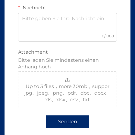
Nachricht
0/1000
Attachment
Bitte laden Sie mindestens einen
Anhang hoch
Up to 3 files，more 30mb，suppor
jpg、jpeg、png、pdf、doc、docx、
xls、xlsx、csv、txt
Senden