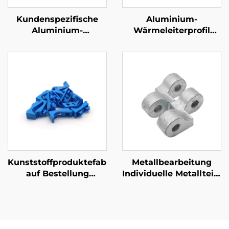
Kundenspezifische
Aluminium-
Aluminium-
Wärmeleiterprofil
Druckguss-Teile
Individuell
geextrudierter
Aluminium-
Wärmeleiter mit
Anodierung
Kunststoffproduktefabrik
Metallbearbeitung
auf Bestellung
Individuelle Metallteile
ABS/PP/PA6
Kugelguss
Spritzgießteile aus
Sandgussteile
Kunststoff
Galvanisierung