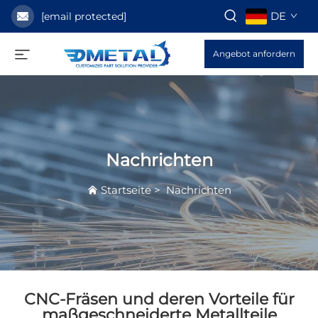
DE
[email protected]
Angebot anfordern
Nachrichten
Startseite
>
Nachrichten
CNC-Fräsen und deren Vorteile für
maßgeschneiderte Metallteile