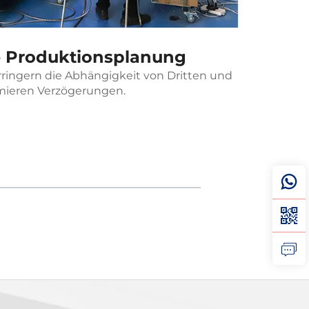
te Produktionsplanung
rringern die Abhängigkeit von Dritten und
Jedem Pr
mieren Verzögerungen.
Kom