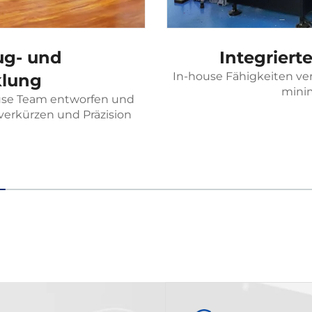
ug- und
Integrier
In-house Fähigkeiten ve
lung
mini
use Team entworfen und
 verkürzen und Präzision