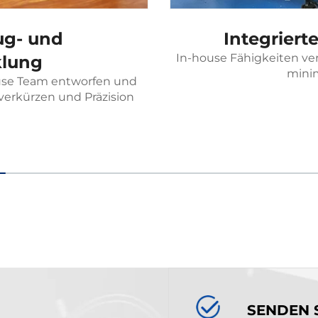
ug- und
Integrier
In-house Fähigkeiten ve
lung
mini
use Team entworfen und
 verkürzen und Präzision
SENDEN 