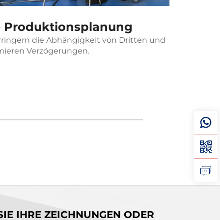
te Produktionsplanung
rringern die Abhängigkeit von Dritten und
Jedem Pr
mieren Verzögerungen.
Kom
SIE IHRE ZEICHNUNGEN ODER