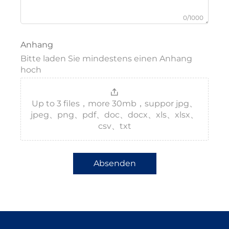
0/1000
Anhang
Bitte laden Sie mindestens einen Anhang
hoch
Up to 3 files，more 30mb，suppor jpg、
jpeg、png、pdf、doc、docx、xls、xlsx、
csv、txt
Absenden