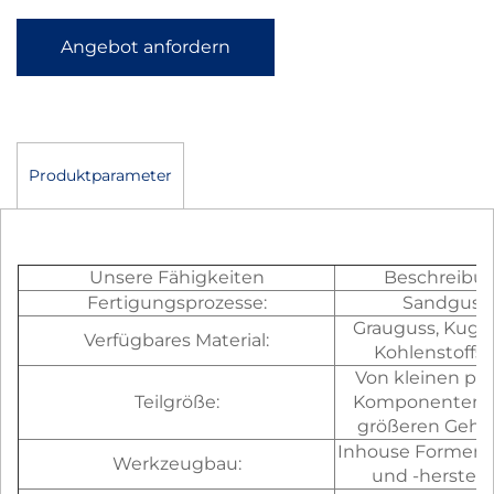
Angebot anfordern
Produktparameter
Unsere Fähigkeiten
Beschreibu
Fertigungsprozesse:
Sandguss
Grauguss, Kugel
Verfügbares Material:
Kohlenstoffst
Von kleinen prä
Teilgröße:
Komponenten b
größeren Gehä
Inhouse Formene
Werkzeugbau:
und -herstell