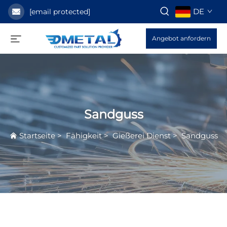
DE
[email protected]
Angebot anfordern
Sandguss
Startseite
>
Fähigkeit
>
Gießerei Dienst
>
Sandguss