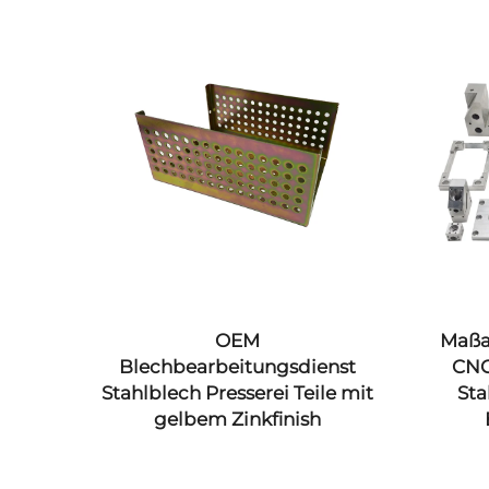
gung
OEM
Maßa
Blechbearbeitungsdienst
CNC
le
Stahlblech Presserei Teile mit
Sta
gelbem Zinkfinish