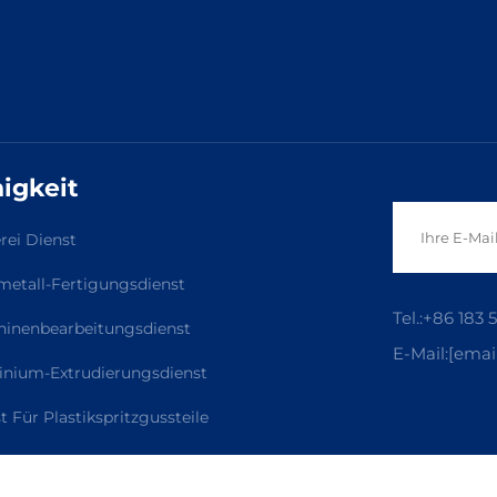
igkeit
rei Dienst
metall-Fertigungsdienst
Tel.:
+86 183 
inenbearbeitungsdienst
E-Mail:
[emai
nium-Extrudierungsdienst
t Für Plastikspritzgussteile
lächenbearbeitungsdienst