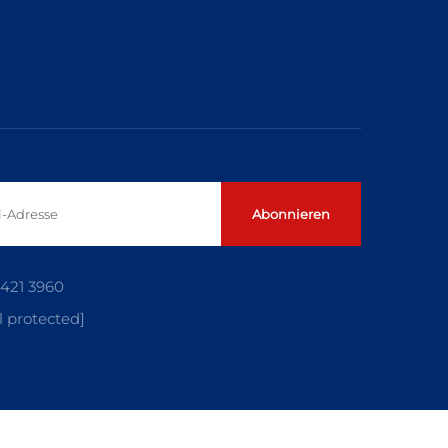
Abonnieren
5421 3960
l protected]