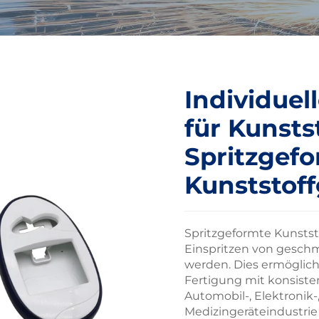
Individuel
für Kunsts
Spritzgef
Kunststof
Spritzgeformte Kunststof
Einspritzen von geschm
werden. Dies ermöglic
Fertigung mit konsiste
Automobil-, Elektronik
Medizingeräteindustrie