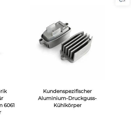
rik
Kundenspezifischer
ür
Aluminium-Druckguss-
Bl
m 6061
Kühlkörper
r