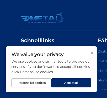
Schnelllinks
Fäh
Startseite
Über Uns
Gieße
We value your privacy
Fähigkeit
Nachrichten
Blatt
We use cookies and similar tools to provide our
services. If you don't want to accept all cookies,
Kontaktieren Sie Uns
Masch
click Personalize cookies.
Alumi
Personalize cookies
Accept all
Diens
Oberf