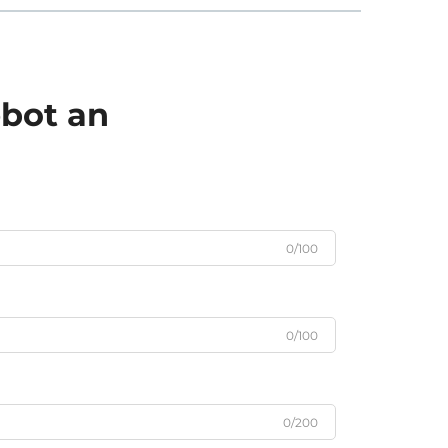
ebot an
0/100
0/100
0/200