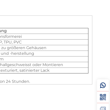
ung
onsformerei
TP, TPU, PVC
is zu größeren Gehäusen
und -herstellung
mm
hallgeschweisst oder Montieren
exturiert, satinierter Lack
von 24 Stunden.