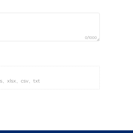
0/1000
s、xlsx、csv、txt