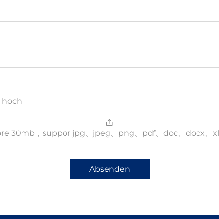
g hoch
，more 30mb，suppor jpg、jpeg、png、pdf、doc、docx、xl
Absenden