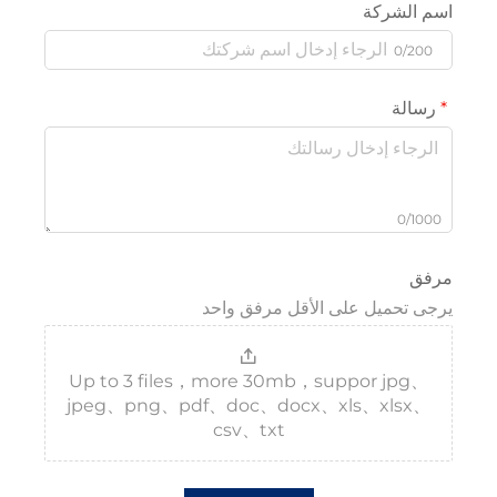
لشركة
0/
لة
0/
تحميل على الأقل مرفق واحد
Up to 3 files，more 30mb，suppor jp
jpeg、png、pdf、doc、docx、xls、xls
csv、txt