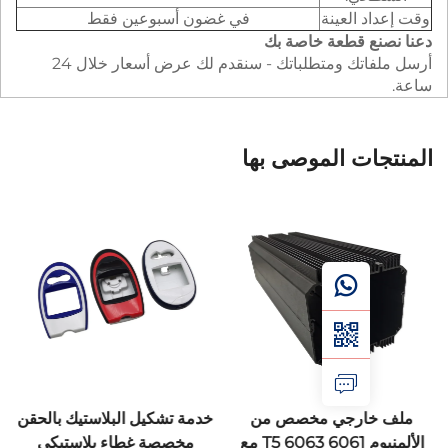
 العينة
في غضون أسبوعين فقط
ع قطعة خاصة بك
أرسل ملفاتك ومتطلباتك - سنقدم لك عرض أسعار خلال 24
ات الموصى بها
ارجي مخصص من
خدمة تشكيل البلاستيك بالحقن
الألمنيوم 6061 6063 T5 مع
مخصصة غطاء بلاستيكي
الألمنيوم 