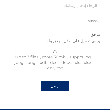
0/
تحميل على الأقل مرفق واحد
Up to 3 files，more 30mb，suppor jp
jpeg、png、pdf、doc、docx、xls、xls
csv、txt
أرسل