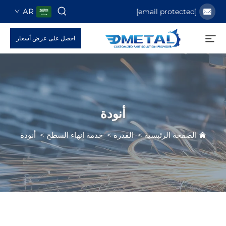
AR
احصل على عرض أسعار
أنودة
فحة الرئيسية
>
القدرة
>
خدمة إنهاء السطح
>
أنودة