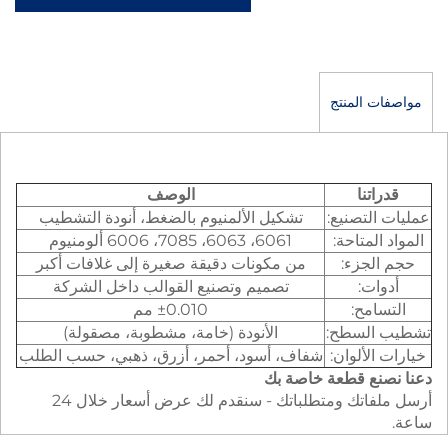
المنتج
تنا
الوصف
لتصنيع:
تشكيل الألمنيوم بالضغط، أنودة التشطيب
لمتاحة:
6061، 6063، 7085، 6006 ألومنيوم
جزء:
من مكونات دقيقة صغيرة إلى غلافات أكبر
ت:
تصميم وتصنيع القوالب داخل الشركة
مح:
±0.010 مم
لسطح:
الأنودة (خامة، مشطوبة، مصقولة)
لألوان:
شفاف، أسود، أحمر، أزرق، ذهبي، حسب الطلب
ع قطعة خاصة بك
أرسل ملفاتك ومتطلباتك - سنقدم لك عرض أسعار خلال 24