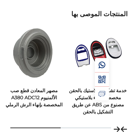
ات الموصى بها
يل البلاستيك بالحقن
مصهر المعادن قطع صب
تصنيع أجز
 غطاء بلاستيكي
الألمنيوم A380 ADC12
من الحد
مصنوع من ABS عن طريق
المخصصة بإنهاء الرش الرملي
الرملي مع
تشكيل بالحقن