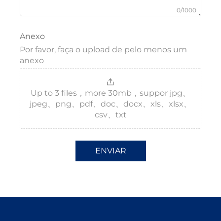
0/1000
Anexo
Por favor, faça o upload de pelo menos um
anexo
Up to 3 files，more 30mb，suppor jpg、
jpeg、png、pdf、doc、docx、xls、xlsx、
csv、txt
ENVIAR