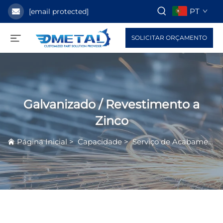
PT
[email protected]
SOLICITAR ORÇAMENTO
Galvanizado / Revestimento a
Zinco
Página Inicial
>
Capacidade
>
Serviço de Acabamento de Superfície