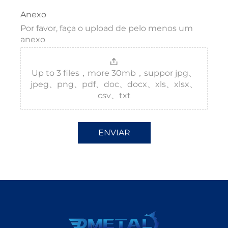
Anexo
Por favor, faça o upload de pelo menos um
anexo
Up to 3 files，more 30mb，suppor jpg、
jpeg、png、pdf、doc、docx、xls、xlsx、
csv、txt
ENVIAR