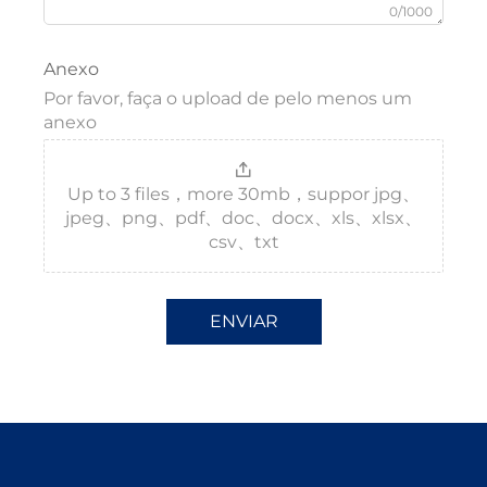
0/1000
Anexo
Por favor, faça o upload de pelo menos um
anexo
Up to 3 files，more 30mb，suppor jpg、
jpeg、png、pdf、doc、docx、xls、xlsx、
csv、txt
ENVIAR