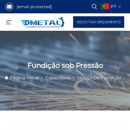
PT
[email protected]
SOLICITAR ORÇAMENTO
Fundição sob Pressão
Página Inicial
>
Capacidade
>
Serviço De Fundição
>
F