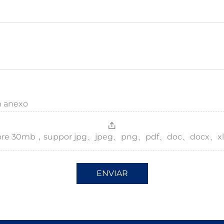
m anexo
，more 30mb，suppor jpg、jpeg、png、pdf、doc、docx、xl
ENVIAR