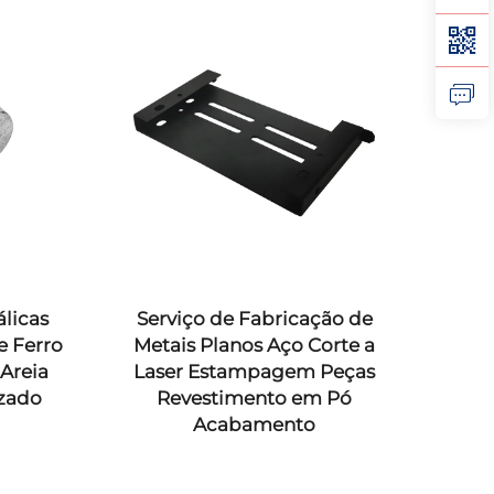
licas
Serviço de Fabricação de
Pe
e Ferro
Metais Planos Aço Corte a
Pers
Areia
Laser Estampagem Peças
zado
Revestimento em Pó
Tra
Acabamento