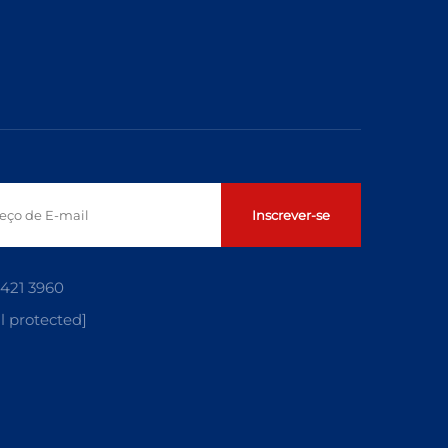
Inscrever-se
5421 3960
l protected]