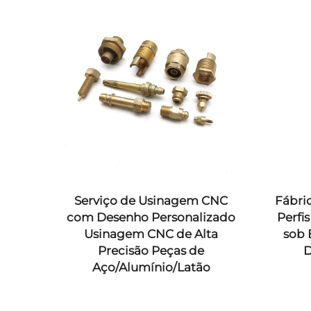
m
Serviço de Usinagem CNC
Fábric
com Desenho Personalizado
Perfi
ínio
Usinagem CNC de Alta
sob 
nto
Precisão Peças de
D
Aço/Alumínio/Latão