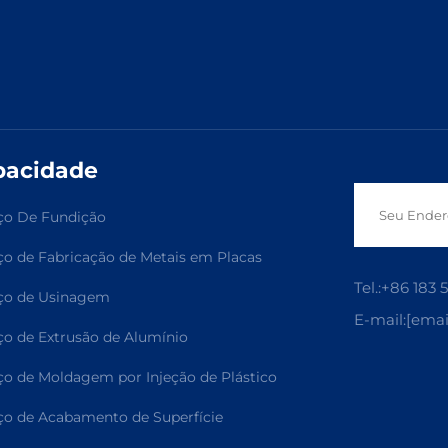
pacidade
ço De Fundição
ço de Fabricação de Metais em Placas
Tel.:
+86 183 
ço de Usinagem
E-mail:
[emai
ço de Extrusão de Alumínio
ço de Moldagem por Injeção de Plástico
ço de Acabamento de Superfície