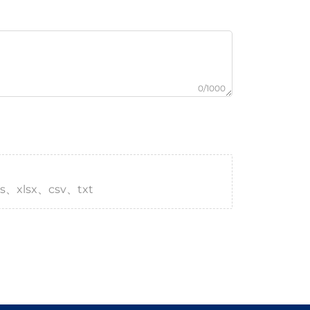
0/1000
s、xlsx、csv、txt