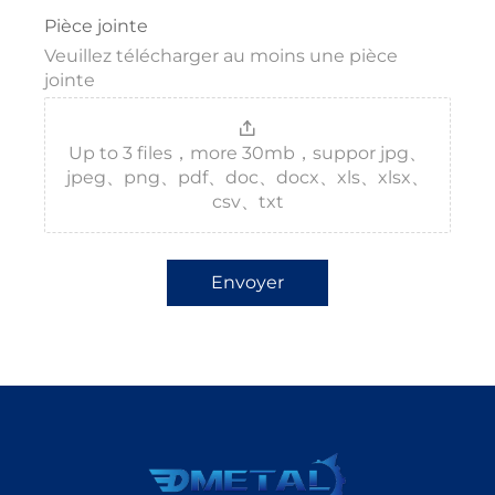
Pièce jointe
Veuillez télécharger au moins une pièce
jointe
Up to 3 files，more 30mb，suppor jpg、
jpeg、png、pdf、doc、docx、xls、xlsx、
csv、txt
Envoyer