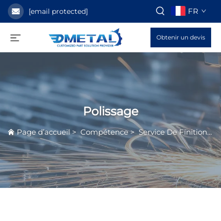
FR
[email protected]
Obtenir un devis
Polissage
Page d’accueil
>
Compétence
>
Service De Finition De Surface