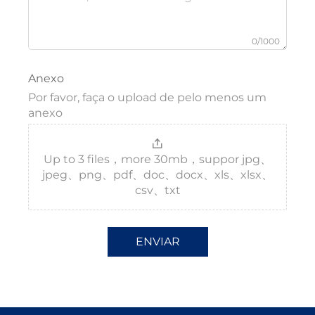
0/1000
Anexo
Por favor, faça o upload de pelo menos um
anexo
Up to 3 files，more 30mb，suppor jpg、
jpeg、png、pdf、doc、docx、xls、xlsx、
csv、txt
ENVIAR