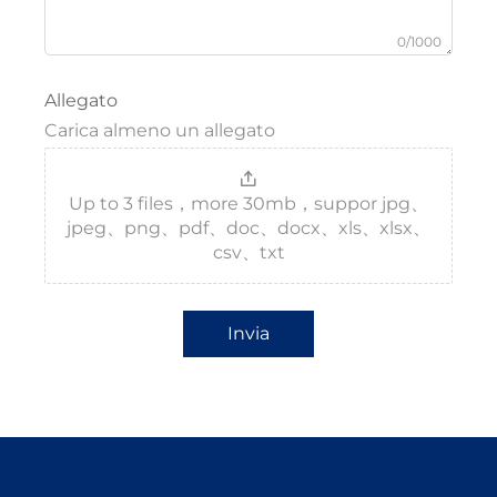
0/1000
Allegato
Carica almeno un allegato
Up to 3 files，more 30mb，suppor jpg、
jpeg、png、pdf、doc、docx、xls、xlsx、
csv、txt
Invia