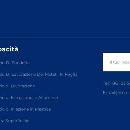
acità
zio Di Fonderia
zio Di Lavorazione Dei Metalli In Foglia
Tel:
+86 183 5
zio di Lavorazione
Email:
[email
zio di Estrusione in Alluminio
io di Iniezione in Plastica
ura Superficiale