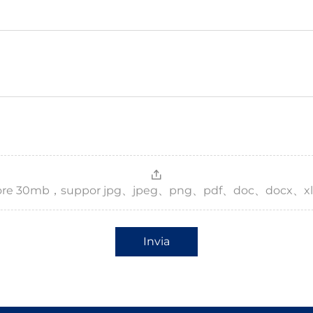
，more 30mb，suppor jpg、jpeg、png、pdf、doc、docx、xl
Invia