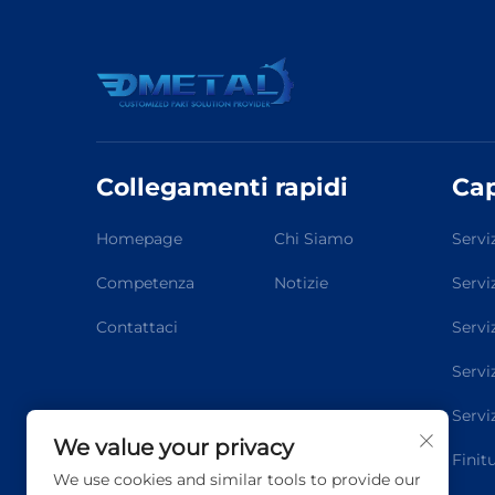
Collegamenti rapidi
Cap
Homepage
Chi Siamo
Servi
Competenza
Notizie
Servi
Contattaci
Servi
Servi
Serviz
We value your privacy
Finit
We use cookies and similar tools to provide our