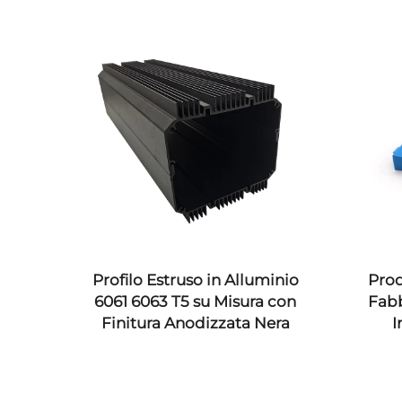
Profilo Estruso in Alluminio
Prodotti Plastici
6061 6063 T5 su Misura con
Fabbrica Compo
Finitura Anodizzata Nera
Iniezione Plas
ABS/PP/P