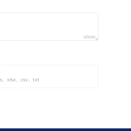
0/1000
s、xlsx、csv、txt