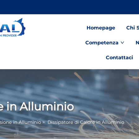
Homepage
Chi 
Competenza
N
Contattaci
e in Alluminio
usione in Alluminio
>
Dissipatore di Calore in Alluminio