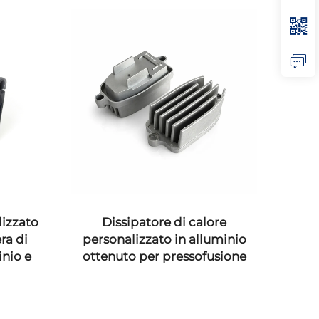
Dissipatore di calore
Parti persona
personalizzato in alluminio
pressofusione d
ottenuto per pressofusione