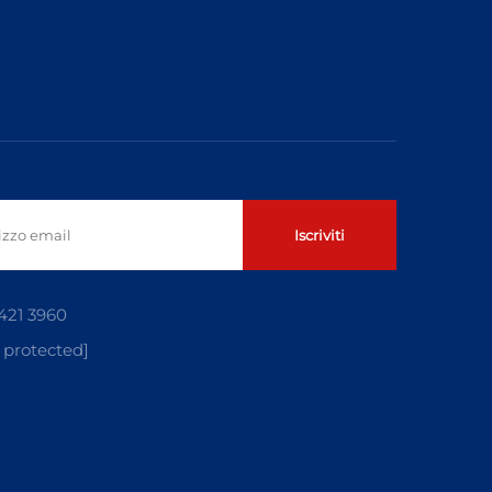
Iscriviti
421 3960
 protected]