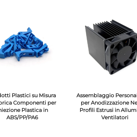
 su Misura
Assemblaggio Personalizzato
nenti per
per Anodizzazione Nera di
tica in
Profili Estrusi in Alluminio e
A6
Ventilatori