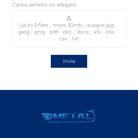
Carica almeno un allegato
Up to 3 files，more 30mb，suppor jpg、
jpeg、png、pdf、doc、docx、xls、xlsx、
csv、txt
Invia