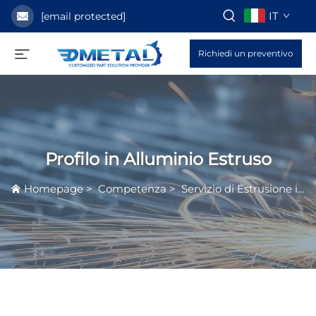
IT
[email protected]
Richiedi un preventivo
Profilo in Alluminio Estruso
Homepage
>
Competenza
>
Servizio di Estrusione in Alluminio