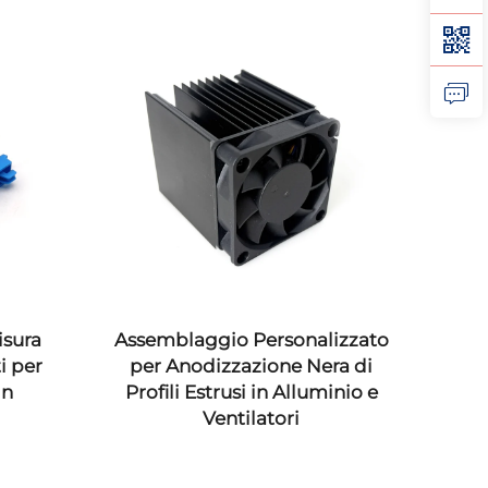
isura
Assemblaggio Personalizzato
Part
 per
per Anodizzazione Nera di
in
Profili Estrusi in Alluminio e
Ventilatori