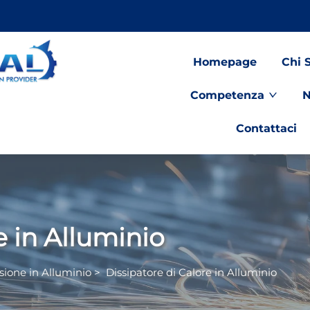
Homepage
Chi 
Competenza
N
Contattaci
e in Alluminio
usione in Alluminio
>
Dissipatore di Calore in Alluminio