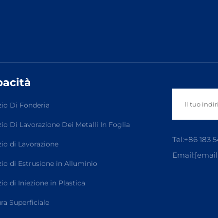
acità
zio Di Fonderia
zio Di Lavorazione Dei Metalli In Foglia
Tel:
+86 183 5
zio di Lavorazione
Email:
[email
zio di Estrusione in Alluminio
io di Iniezione in Plastica
ura Superficiale