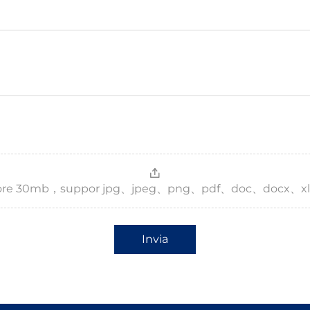
，more 30mb，suppor jpg、jpeg、png、pdf、doc、docx、xl
Invia