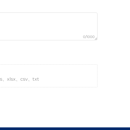
0/1000
s、xlsx、csv、txt