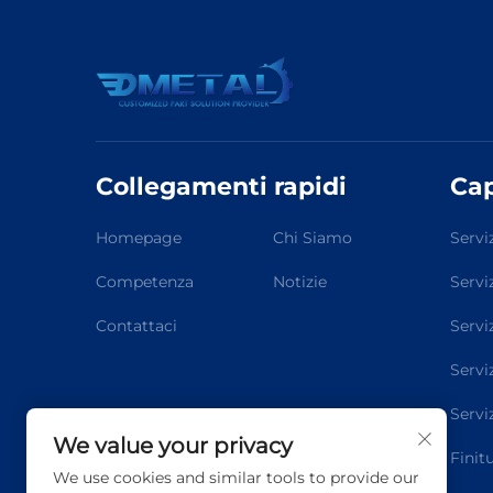
Collegamenti rapidi
Cap
Homepage
Chi Siamo
Servi
Competenza
Notizie
Servi
Contattaci
Servi
Servi
Serviz
We value your privacy
Finit
We use cookies and similar tools to provide our