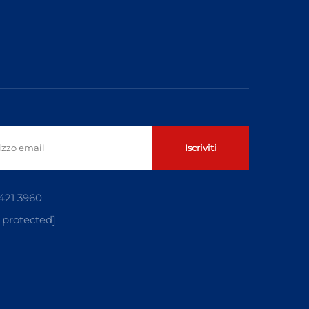
Iscriviti
421 3960
 protected]