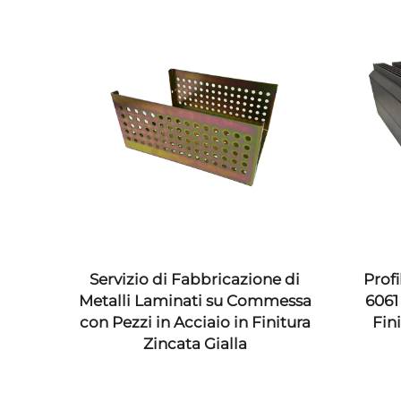
 su
Servizio di Fabbricazione di
Profi
a
Metalli Laminati su Commessa
6061
con Pezzi in Acciaio in Finitura
Fin
Zincata Gialla