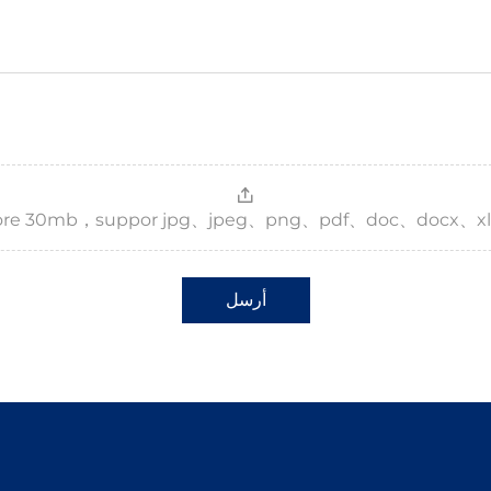
，more 30mb，suppor jpg、jpeg、png、pdf、doc、docx、xl
أرسل