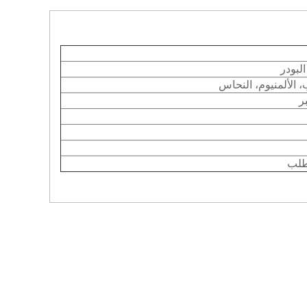
لبودر
، الألمنيوم، النحاس
ر
طلب