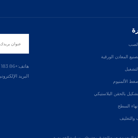
ة
لصب
نيع المعادن الورقية
هاتف:
+86 183 5421 3960
لتشغيل
البريد الإلكتروني
غط الألمنيوم
كيل بالحقن البلاستيكي
هاء السطح
 والتغليف
سياسة الخصوصية