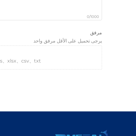
0/1000
مرفق
يرجى تحميل على الأقل مرفق واحد
s、xlsx、csv、txt