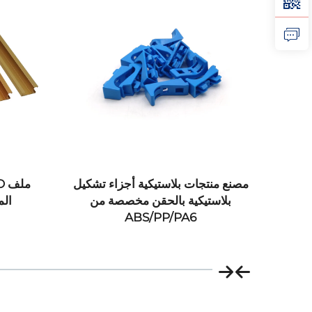
تخصيص
مصنع منتجات بلاستيكية أجزاء تشكيل
مُستخرج 6061 6063
بلاستيكية بالحقن مخصصة من
الم
ABS/PP/PA6