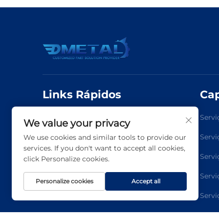
Links Rápidos
Ca
Página Inicial
Sobre Nós
Servi
We value your privacy
Capacidade
Notícias
Servi
We use cookies and similar tools to provide our
services. If you don't want to accept all cookies,
Entre em Contato
Servi
click Personalize cookies.
Servi
Personalize cookies
Accept all
Servi
Servi