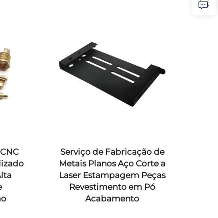
 CNC
Serviço de Fabricação de
S
lizado
Metais Planos Aço Corte a
Per
lta
Laser Estampagem Peças
Mold
e
Revestimento em Pó
ão
Acabamento