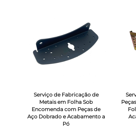
o
Serviço de Fabricação de
Ser
ro
Metais em Folha Sob
Peças
e
Encomenda com Peças de
Fo
Aço Dobrado e Acabamento a
Ac
Pó