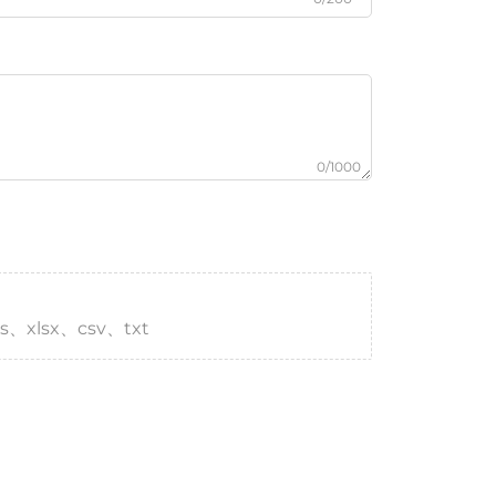
0/1000
s、xlsx、csv、txt