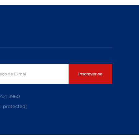
Inscrever-se
5421 3960
l protected]