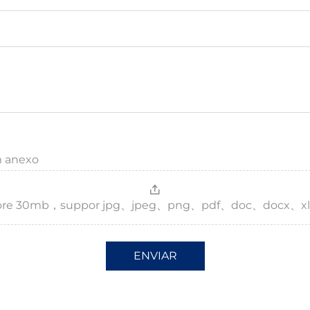
m anexo
，more 30mb，suppor jpg、jpeg、png、pdf、doc、docx、xl
ENVIAR