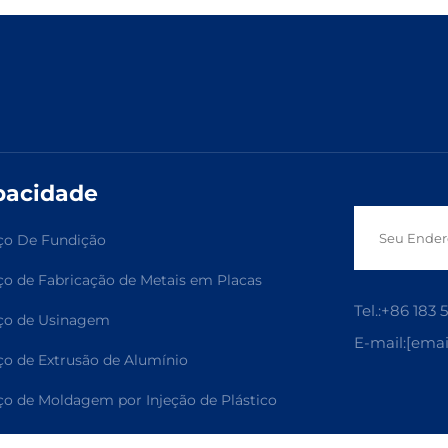
pacidade
ço De Fundição
ço de Fabricação de Metais em Placas
Tel.:
+86 183 
ço de Usinagem
E-mail:
[emai
ço de Extrusão de Alumínio
ço de Moldagem por Injeção de Plástico
ço de Acabamento de Superfície