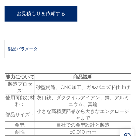
お見積もりを依頼する
製品パラメータ
能力について
商品説明
製造プロセ
砂型鋳造、CNC加工、ガルバニズド仕上げ
ス:
使用可能な材
灰口鉄、ダクタイルアイアン、鋼、アルミ
料：
ニウム、真鍮
小さな高精度部品から大きなエンクロージ
部品サイズ：
ャまで
金型:
自社での金型設計と製造
耐性
±0.010 mm