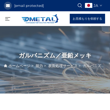
JA
[email protected]
お見積もりを依頼する
ガルバニズム／亜鉛メッキ
ホームページ
>
能力
>
表面処理サービス
>
ガルバニズム／亜鉛メッキ