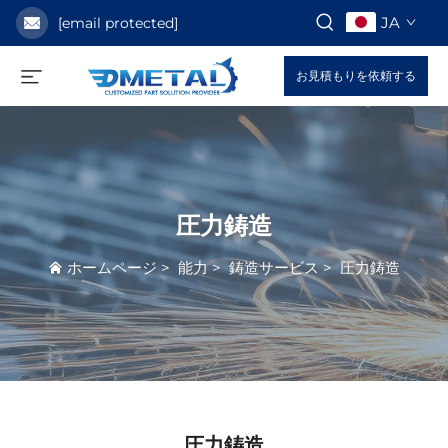
JA
[email protected]
お見積もりを依頼する
圧力鋳造
ホームページ
>
能力
>
鋳造サービス
>
圧力鋳造
圧力鋳造