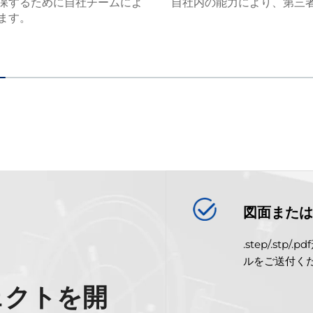
保するために自社チームによ
自社内の能力により、第三
ます。
図面また
.step/.s
ルをご送付く
ェクトを開