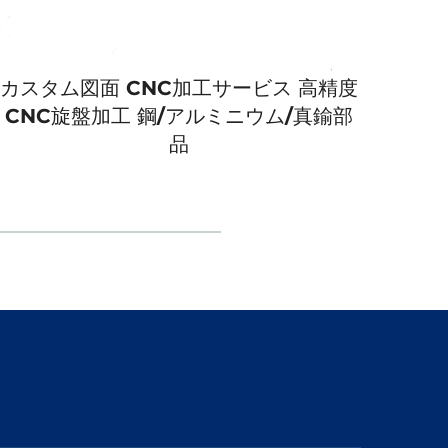
カスタム図面 CNC加工サービス 高精度
アル
CNC旋盤加工 鋼/アルミニウム/真鍮部
タム
品