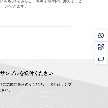
者への依存を減らし、遅延を最小限に抑えること
すべての
ができます。
管理
はサンプルを送付ください
tp/.pdf形式の図面をお送りください、またはサンプ
ださい。