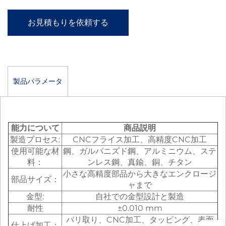
お見積もりを依頼する
製品パラメータ
能力について
商品説明
製造プロセス:
CNCフライス加工、高精度CNC加工
使用可能な材
鋼、ガルバニズド鋼、アルミニウム、ステ
料：
ンレス鋼、真鍮、銅、チタン
小さな高精度部品から大きなエンクロージ
部品サイズ：
ャまで
金型:
自社での金型設計と製造
耐性
±0.010 mm
バリ取り、CNC加工、タッピング、表面
仕上げ加工：