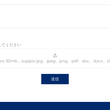
してください
，more 30mb，suppor jpg、jpeg、png、pdf、doc、docx、xl
送信