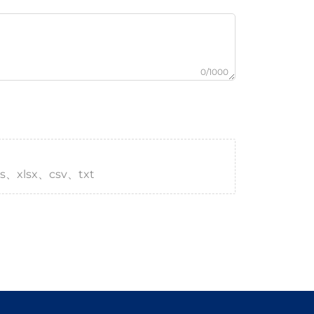
0/1000
s、xlsx、csv、txt