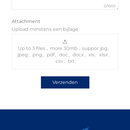
0/1000
Attachment
Upload minstens een bijlage
Up to 3 files，more 30mb，suppor jpg、
jpeg、png、pdf、doc、docx、xls、xlsx、
csv、txt
Verzenden