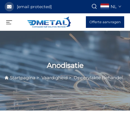
NL
[email protected]
Offerte aanvragen
Anodisatie
Startpagina
>
Vaardigheid
>
Oppervlakte Behandelingsservice