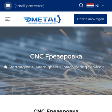
NL
[email protected]
Offerte aanvragen
CNC Fрезеровка
Startpagina
>
Vaardigheid
>
Machinering Service
>
CN
CNC Fрезеровка