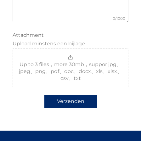
0/1000
Attachment
Upload minstens een bijlage
Up to 3 files，more 30mb，suppor jpg、
jpeg、png、pdf、doc、docx、xls、xlsx、
csv、txt
Verzenden