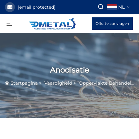
NL
[email protected]
Offerte aanvragen
Anodisatie
Startpagina
>
Vaardigheid
>
Oppervlakte Behandelingsservice