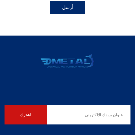
أرسل
اشترك