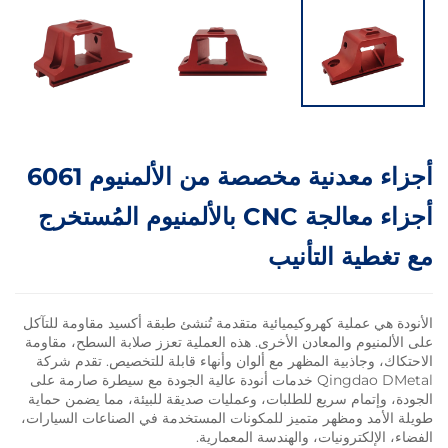
أجزاء معدنية مخصصة من الألمنيوم 6061
أجزاء معالجة CNC بالألمنيوم المُستخرج
ية التأنيب
 عملية كهروكيميائية متقدمة تُنشئ طبقة أكسيد مقاومة للتآكل
يوم والمعادن الأخرى. هذه العملية تعزز صلابة السطح، مقاومة
وجاذبية المظهر مع ألوان وأنهاء قابلة للتخصيص. تقدم شركة
Qingdao DMetal خدمات أنودة عالية الجودة مع سيطرة صارمة على
تمام سريع للطلبات، وعمليات صديقة للبيئة، مما يضمن حماية
د ومظهر متميز للمكونات المستخدمة في الصناعات السيارات،
لكترونيات، والهندسة المعمارية.