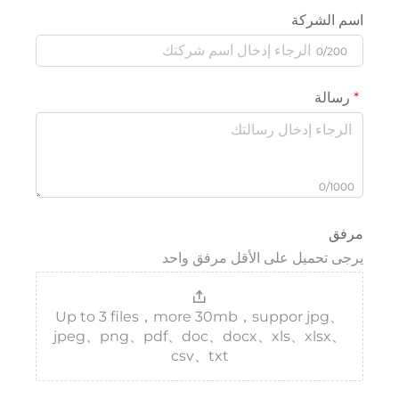
لشركة
0/
لة
0/
تحميل على الأقل مرفق واحد
Up to 3 files，more 30mb，suppor jp
jpeg、png、pdf、doc、docx、xls、xls
csv、txt