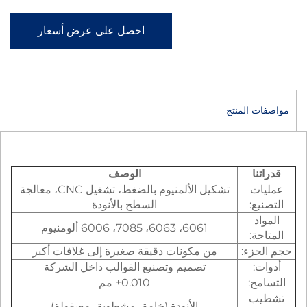
احصل على عرض أسعار
المنتج
ا
الوصف
ت
تشكيل الألمنيوم بالضغط، تشغيل CNC، معالجة
:
السطح بالأنودة
6061، 6063، 7085، 6006 ألومنيوم
:
زء:
من مكونات دقيقة صغيرة إلى غلافات أكبر
تصميم وتصنيع القوالب داخل الشركة
:
±0.010 مم
ب
الأنودة (خامة، مشطوبة، مصقولة)