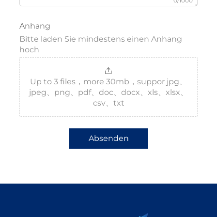
0/1000
Anhang
Bitte laden Sie mindestens einen Anhang
hoch
Up to 3 files，more 30mb，suppor jpg、
jpeg、png、pdf、doc、docx、xls、xlsx、
csv、txt
Absenden