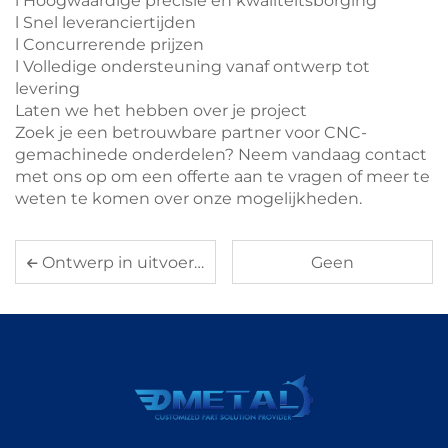
l Hoogwaardige precisie en kwaliteitsborging
l Snel leveranciertijden
l Concurrerende prijzen
l Volledige ondersteuning vanaf ontwerp tot
levering
Laten we het hebben over je project
Zoek je een betrouwbare partner voor CNC-
gemachinede onderdelen? Neem vandaag contact
met ons op om een offerte aan te vragen of meer te
weten te komen over onze mogelijkheden.
Ontwerp in uitvoering: aangepast gegoten onderdeel voor onze klant
Geen