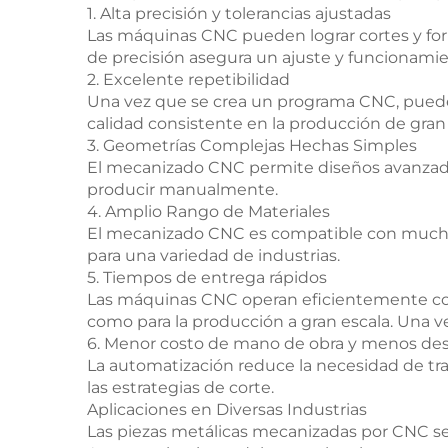
1. Alta precisión y tolerancias ajustadas
Las máquinas CNC pueden lograr cortes y fo
de precisión asegura un ajuste y funcionamien
2. Excelente repetibilidad
Una vez que se crea un programa CNC, puede p
calidad consistente en la producción de gra
3. Geometrías Complejas Hechas Simples
El mecanizado CNC permite diseños avanzados d
producir manualmente.
4. Amplio Rango de Materiales
El mecanizado CNC es compatible con muchos me
para una variedad de industrias.
5. Tiempos de entrega rápidos
Las máquinas CNC operan eficientemente con 
como para la producción a gran escala. Una v
6. Menor costo de mano de obra y menos des
La automatización reduce la necesidad de tra
las estrategias de corte.
Aplicaciones en Diversas Industrias
Las piezas metálicas mecanizadas por CNC se