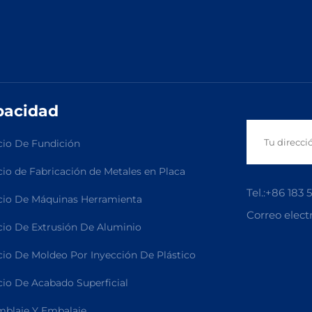
pacidad
cio De Fundición
cio de Fabricación de Metales en Placa
Tel.:
+86 183 
cio De Máquinas Herramienta
Correo elect
cio De Extrusión De Aluminio
cio De Moldeo Por Inyección De Plástico
cio De Acabado Superficial
blaje Y Embalaje