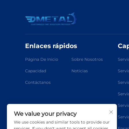
Enlaces rápidos
Ca
Página De Inicio
Sobre Nosotros
Servi
Capacidad
Noticias
Servi
Contáctanos
Servi
Servi
Servi
We value your privacy
Servi
We use cookies and similar tools to provide our
services. If you don't want to accept all cookies,
Ensam