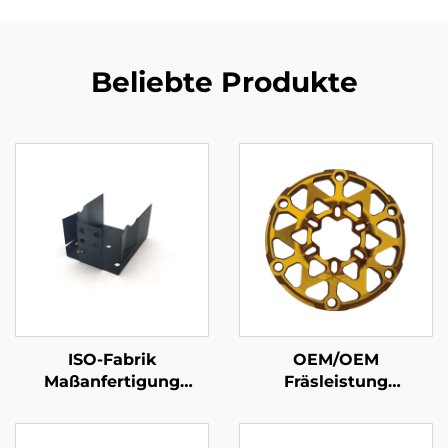
Beliebte Produkte
ISO-Fabrik
OEM/OEM
Maßanfertigung
Fräsleistung
Metallverarbeitung
Präzisionsaluminium-
Blechmetall-Stanzteile
CNC-Fräser Teile mit
Anodierungsoberfläche