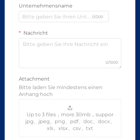
Unternehmensname
0/200
Nachricht
0/1000
Attachment
Bitte laden Sie mindestens einen
Anhang hoch
Up to 3 files，more 30mb，suppor
jpg、jpeg、png、pdf、doc、docx、
xls、xlsx、csv、txt