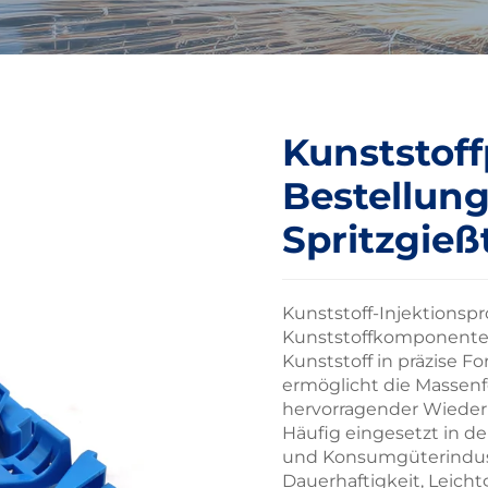
Kunststoff
Bestellun
Spritzgieß
Kunststoff-Injektionspr
Kunststoffkomponenten,
Kunststoff in präzise F
ermöglicht die Massen
hervorragender Wieder
Häufig eingesetzt in de
und Konsumgüterindustr
Dauerhaftigkeit, Leich