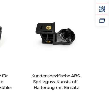
 für
Kundenspezifische ABS-
Maß
te
Spritzguss-Kunststoff-
CN
kühler
Halterung mit Einsatz
S