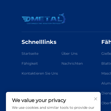
Schnelllinks
Fäh
Startseite
Über Uns
Gieße
Fähigkeit
Nachrichten
Blatt
Kontaktieren Sie Uns
Masch
Alumi
Diens
We value your privacy
Oberf
We use cookies and similar tools to provide our