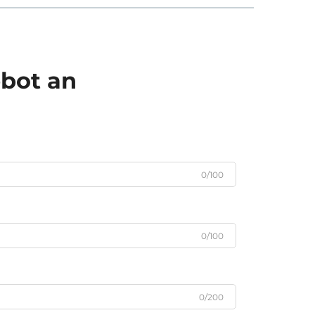
ebot an
0/100
0/100
0/200