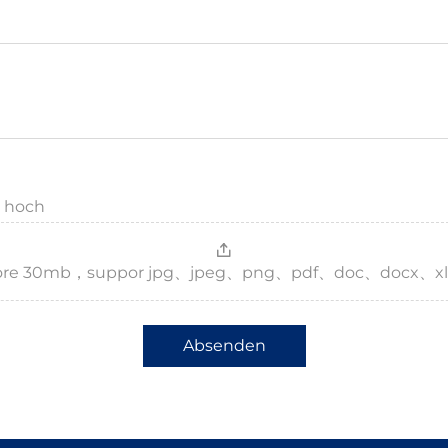
g hoch
，more 30mb，suppor jpg、jpeg、png、pdf、doc、docx、xl
Absenden