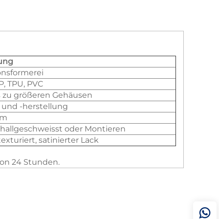
ung
onsformerei
TP, TPU, PVC
is zu größeren Gehäusen
und -herstellung
mm
hallgeschweisst oder Montieren
exturiert, satinierter Lack
von 24 Stunden.