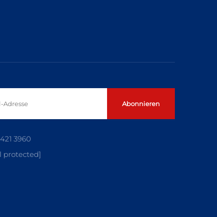
Abonnieren
5421 3960
l protected]