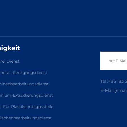
igkeit
rei Dienst
metall-Fertigungsdienst
Tel.:
+86 183 
inenbearbeitungsdienst
E-Mail:
[emai
nium-Extrudierungsdienst
t Für Plastikspritzgussteile
lächenbearbeitungsdienst