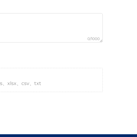
0/1000
s、xlsx、csv、txt