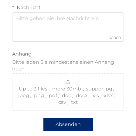
Nachricht
0/1000
Anhang
Bitte laden Sie mindestens einen Anhang
hoch
Up to 3 files，more 30mb，suppor jpg、
jpeg、png、pdf、doc、docx、xls、xlsx、
csv、txt
Absenden