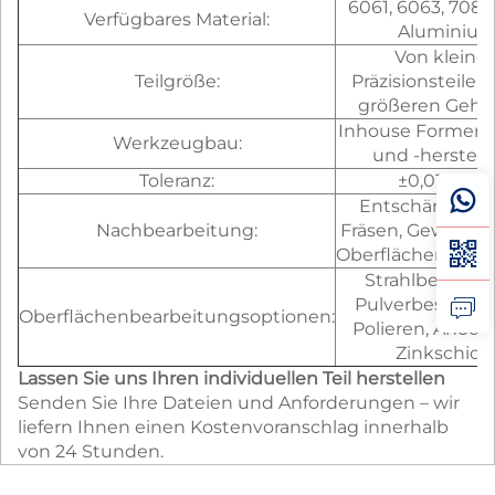
6061, 6063, 7085
Verfügbares Material:
Aluminiu
Von kleine
Teilgröße:
Präzisionsteilen 
größeren Gehä
Inhouse Formene
Werkzeugbau:
und -herstell
Toleranz:
±0,010 m
Entschärfung,
Nachbearbeitung:
Fräsen, Gewinde
Oberflächenbear
Strahlbearbeit
Pulverbeschich
Oberflächenbearbeitungsoptionen:
Polieren, Anodis
Zinkschich
Lassen Sie uns Ihren individuellen Teil herstellen
Senden Sie Ihre Dateien und Anforderungen – wir
liefern Ihnen einen Kostenvoranschlag innerhalb
von 24 Stunden.