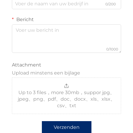
0/200
Bericht
0/1000
Attachment
Upload minstens een bijlage
Up to 3 files，more 30mb，suppor jpg、
jpeg、png、pdf、doc、docx、xls、xlsx、
csv、txt
Verzenden