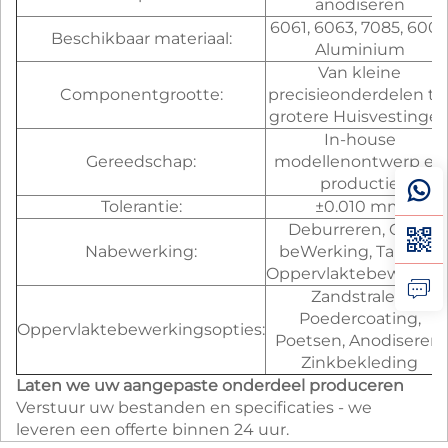
anodiseren
6061, 6063, 7085, 600
Beschikbaar materiaal:
Aluminium
Van kleine
Componentgrootte:
precisieonderdelen to
grotere Huisvestinge
In-house
Gereedschap:
modellenontwerp en
productie
Tolerantie:
±0.010 mm
Deburreren, CNC-
Nabewerking:
beWerking, Tappen,
Oppervlaktebewerkin
Zandstralen,
Poedercoating,
Oppervlaktebewerkingsopties:
Poetsen, Anodiseren,
Zinkbekleding
Laten we uw aangepaste onderdeel produceren
Verstuur uw bestanden en specificaties - we
leveren een offerte binnen 24 uur.