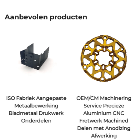
Aanbevolen producten
epaste
OEM/CM Machinering
Metaalbewerki
ing
Service Precieze
Aangepaste Meta
kwerk
Aluminium CNC
Onderdelen Smeer
n
Fretwerk Machined
IJzer
Delen met Anodizing
Zandgietonderde
Afwerking
Galvaniseerde Afwe