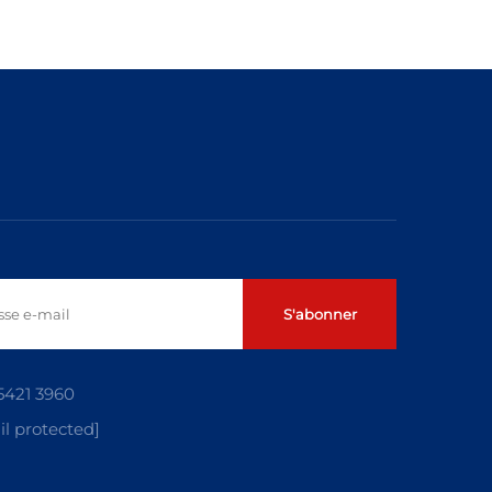
S'abonner
5421 3960
l protected]