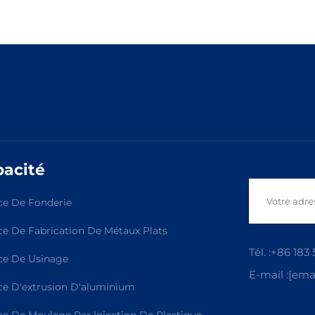
acité
ce De Fonderie
ce De Fabrication De Métaux Plats
Tél. :
+86 183 
ce De Usinage
E-mail :
[emai
ce D'extrusion D'aluminium