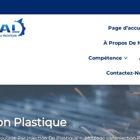
Page d’accu
À Propos De 
Compétence
Contactez-N
on Plastique
oulage Par Injection De Plastique
>
Moulage par Injection P