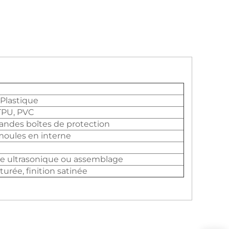
 Plastique
 TPU, PVC
andes boîtes de protection
moules en interne
age ultrasonique ou assemblage
xturée, finition satinée