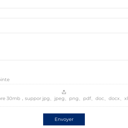
ointe
，more 30mb，suppor jpg、jpeg、png、pdf、doc、docx、xl
Envoyer