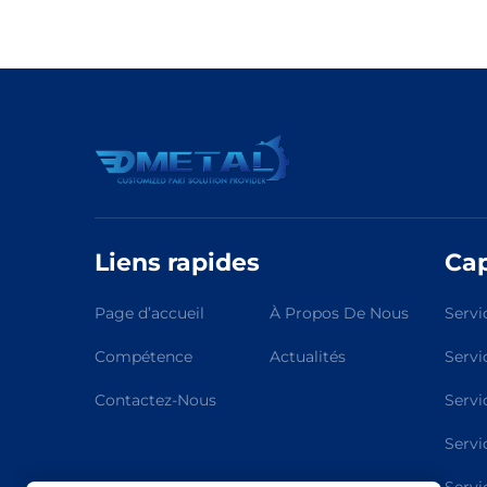
Liens rapides
Cap
Page d’accueil
À Propos De Nous
Servi
Compétence
Actualités
Servi
Contactez-Nous
Servi
Servi