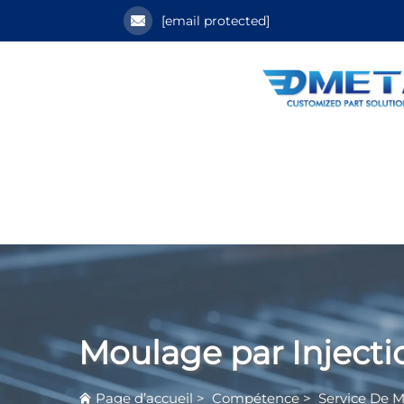
[email protected]
Moulage par Injecti
Page d’accueil
>
Compétence
>
Service De M