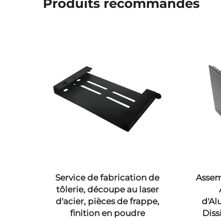
Produits recommandés
inium
Service de fabrication de
Assem
 en
tôlerie, découpe au laser
,
d'acier, pièces de frappe,
d'Al
ur
finition en poudre
Diss