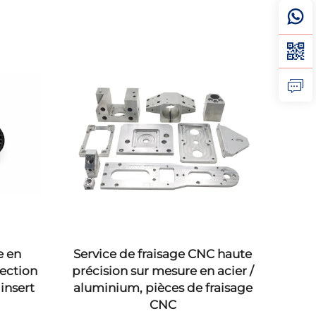
e en
Service de fraisage CNC haute
Servi
jection
précision sur mesure en acier /
usi
insert
aluminium, pièces de fraisage
ha
CNC
ac