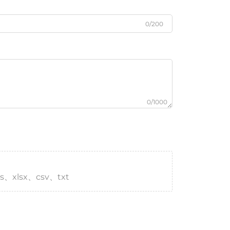
0/200
0/1000
s、xlsx、csv、txt