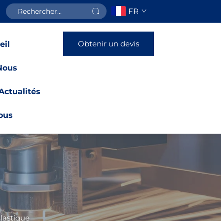
FR
Obtenir un devis
eil
Nous
Actualités
ous
lastique