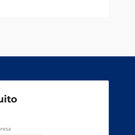
uito
resa