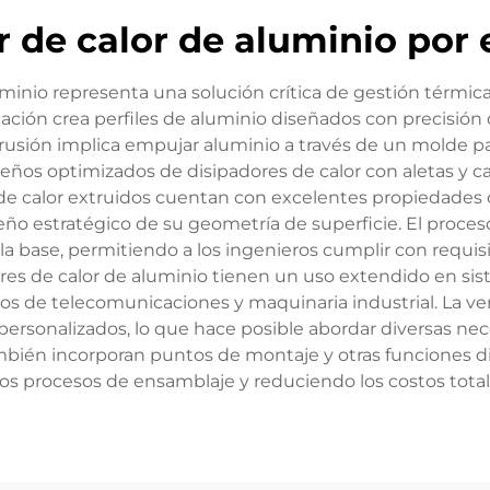
r de calor de aluminio por 
minio representa una solución crítica de gestión térmica
ación crea perfiles de aluminio diseñados con precisión 
usión implica empujar aluminio a través de un molde para
seños optimizados de disipadores de calor con aletas y ca
 de calor extruidos cuentan con excelentes propiedades d
seño estratégico de su geometría de superficie. El proces
e la base, permitiendo a los ingenieros cumplir con requi
ores de calor de aluminio tienen un uso extendido en si
 de telecomunicaciones y maquinaria industrial. La vers
personalizados, lo que hace posible abordar diversas ne
ambién incorporan puntos de montaje y otras funciones d
los procesos de ensamblaje y reduciendo los costos total