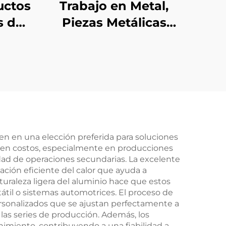
uctos
Trabajo en Metal,
s de
Piezas Metálicas
Personalizadas,
stico
Piezas de Fundición
a
en Arena de Hierro
Dúctil con Acabado
Galvanizado
ten en una elección preferida para soluciones
ia en costos, especialmente en producciones
dad de operaciones secundarias. La excelente
ción eficiente del calor que ayuda a
aturaleza ligera del aluminio hace que estos
tátil o sistemas automotrices. El proceso de
personalizados que se ajustan perfectamente a
las series de producción. Además, los
nimiento, contribuyendo a una fiabilidad a