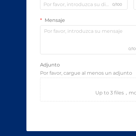
0/100
Mensaje
0/1
Adjunto
Por favor, cargue al menos un adjunto
Up to 3 files