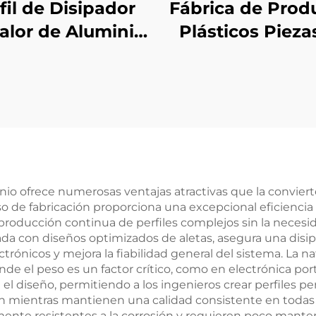
fil de Disipador
Fábrica de Prod
alor de Aluminio
Plásticos Pieza
a Medida con
Moldeo por
bado Anodizado
Inyección de Plá
ABS/PP/PA6 
Medida
nio ofrece numerosas ventajas atractivas que la convier
eso de fabricación proporciona una excepcional eficienc
producción continua de perfiles complejos sin la necesi
a con diseños optimizados de aletas, asegura una disipa
trónicos y mejora la fiabilidad general del sistema. La n
nde el peso es un factor crítico, como en electrónica por
 el diseño, permitiendo a los ingenieros crear perfiles 
ón mientras mantienen una calidad consistente en todas 
mente resistentes a la corrosión y requieren poco mante