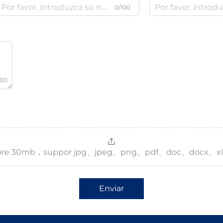
0/100
000
，more 30mb，suppor jpg、jpeg、png、pdf、doc、docx、xl
Enviar