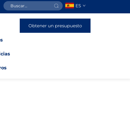
ES
Obtener un presupuesto
os
icias
ros