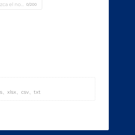
0/200
s、xlsx、csv、txt