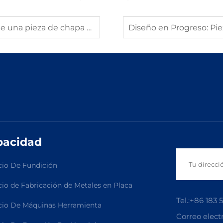
e chapa metálica personalizada
pacidad
cio De Fundición
cio de Fabricación de Metales en Placa
Tel.:
+86 183 
cio De Máquinas Herramienta
Correo elect