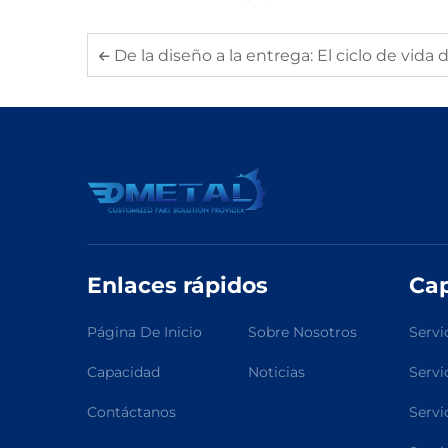
De la diseño a la entrega: El ciclo de vida de una pieza d
Enlaces rápidos
Ca
Página De Inicio
Sobre Nosotros
Servi
Capacidad
Noticias
Servi
Contáctanos
Servi