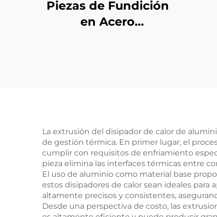
Piezas de Fundición
en Acero
Personalizadas
Pe
M
Alu
C
La extrusión del disipador de calor de alumi
de gestión térmica. En primer lugar, el proce
cumplir con requisitos de enfriamiento espec
pieza elimina las interfaces térmicas entre c
El uso de aluminio como material base propo
estos disipadores de calor sean ideales para 
altamente precisos y consistentes, asegurand
Desde una perspectiva de costo, las extrusion
es altamente eficiente y puede producir gra