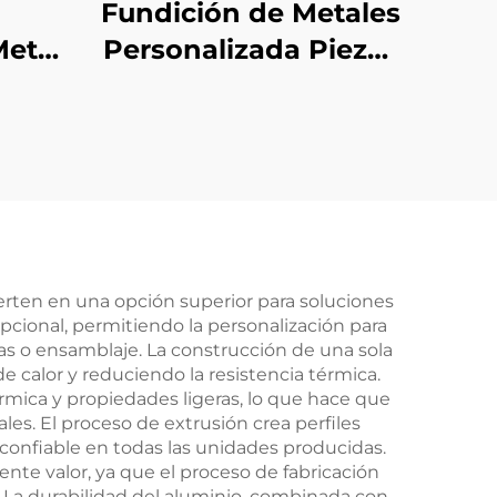
Fundición de Metales
etal
Personalizada Piezas
de Fundición de
álica
Aluminio ADC12 A380
n
Arena Abrasiva
ISO
Terminación
erten en una opción superior para soluciones
epcional, permitiendo la personalización para
as o ensamblaje. La construcción de una sola
e calor y reduciendo la resistencia térmica.
mica y propiedades ligeras, lo que hace que
les. El proceso de extrusión crea perfiles
confiable en todas las unidades producidas.
nte valor, ya que el proceso de fabricación
 La durabilidad del aluminio, combinada con