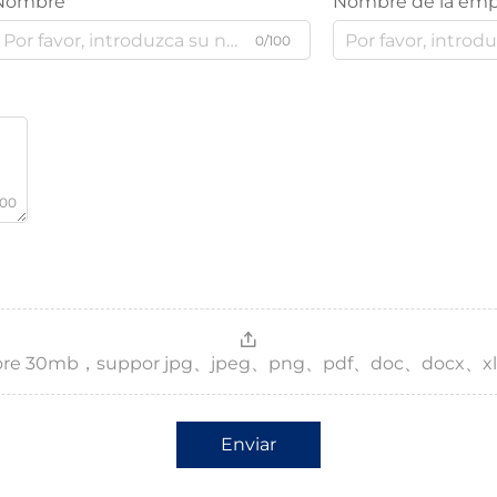
Nombre
Nombre de la emp
0/100
000
，more 30mb，suppor jpg、jpeg、png、pdf、doc、docx、xl
Enviar