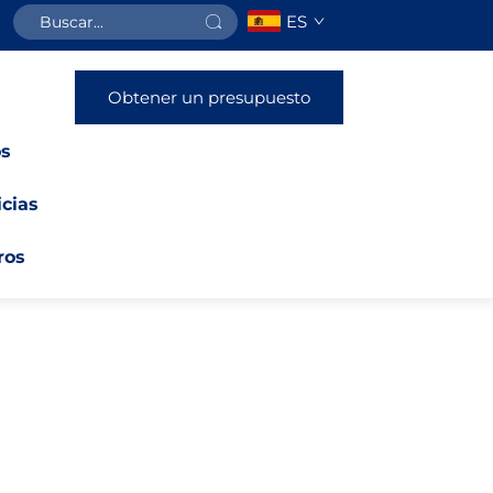
ES
Obtener un presupuesto
os
icias
ros