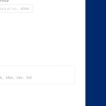
resa
0/200
s、xlsx、csv、txt