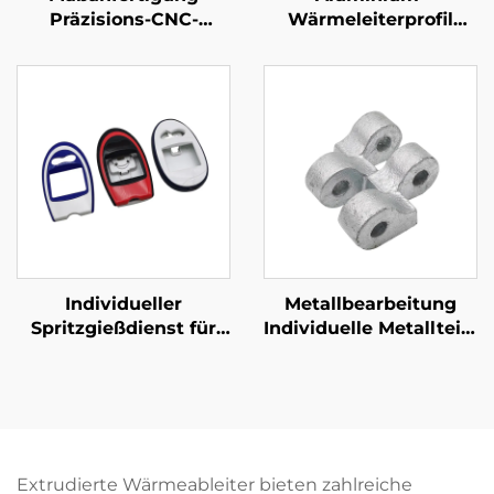
Präzisions-CNC-
Wärmeleiterprofil
Bearbeitungsdienst
Individuell
Stahl-/Aluminium-
geextrudierter
CNC-Bearbeitungsteile
Aluminium-
Wärmeleiter mit
Anodierung
Individueller
Metallbearbeitung
Spritzgießdienst für
Individuelle Metallteile
Kunststoff ABS
Kugelguss
Spritzgeformtes
Sandgussteile
Kunststoffgehäuse
Galvanisierung
Extrudierte Wärmeableiter bieten zahlreiche