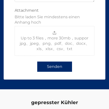
Attachment
Bitte laden Sie mindestens einen
Anhang hoch
Up to 3 files，more 30mb，suppor
jpg、jpeg、png、pdf、doc、docx、
xls、xlsx、csv、txt
Senden
gepresster Kühler