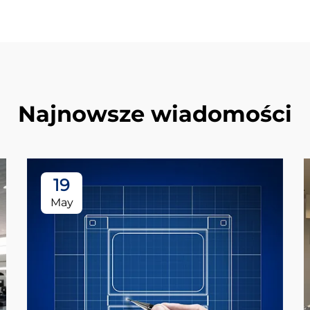
Najnowsze wiadomości
19
May