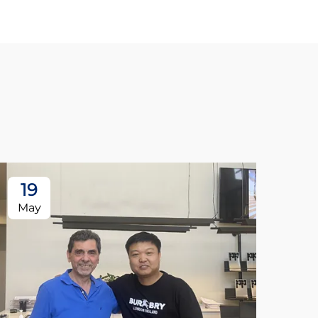
19
May