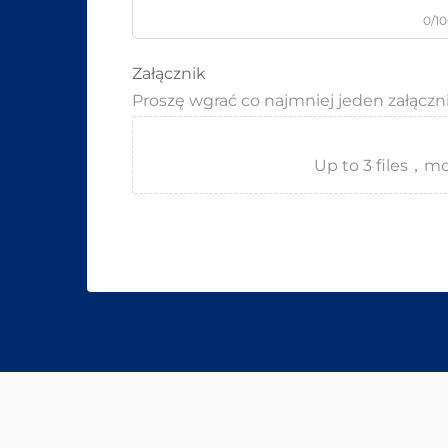
0/1
Załącznik
Proszę wgrać co najmniej jeden załączn
Up to 3 files