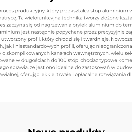
ces produkcyjny, który przekształca stop aluminium w 
trycę. Ta wielofunkcyjna technika tworzy złożone kszt
roces zaczyna się od nagrzewania bryłek aluminium do te
luminium jest następnie popychane przez precyzyjnie za
ie utworzony profil, który chłodzi się i twardnieje. Now
jak i niestandardowych profili, oferując nieograniczona
w o skomplikowanych kanałach wewnętrznych, wielu sekc
wane w długościach do 100 stóp, chociaż typowe komercy
go sprawia, że jest ono idealne do zastosowań w budo
awialnej, oferując lekkie, trwałe i opłacalne rozwiązania 