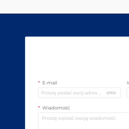
E-mail
0/100
Wiadomość