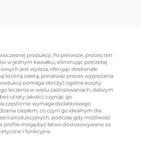
Rączki z
em
Anodowaniem
woczesnej produkcji. Po pierwsze, proces ten
tów w jednym kawałku, eliminując potrzebę
iowych jest wyższa, oferując doskonałe
ną istotną zaletą, ponieważ proces wyprężania
produkcji pomaga obniżyć ogólne koszty
go leczenia w wielu zastosowaniach, dalszym
ez utraty jakości, czyniąc go
nia często nie wymaga dodatkowego
dzania ciepłem, co czyni go idealnym dla
 serii produkcyjnych, podczas gdy możliwość
Te profile mogą być łatwo dostosowywane za
etyczne i funkcyjne.