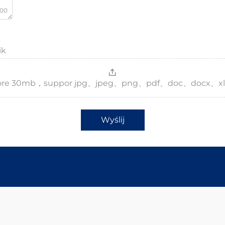
000
ik
，more 30mb，suppor jpg、jpeg、png、pdf、doc、docx、xl
Wyślij