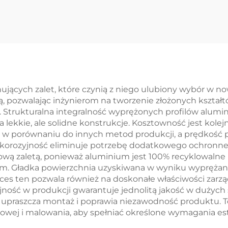
soka precyzja
Aluminiu z
obróbki CNC
Piaskowani
/Aluminium/Brąz
Części
jących zalet, które czynią z niego ulubiony wybór w no
, pozwalając inżynierom na tworzenie złożonych kształ
 Strukturalna integralność wyprężonych profilów alumin
 lekkie, ale solidne konstrukcje. Kosztowność jest kolej
 w porównaniu do innych metod produkcji, a prędkość 
a korozyjność eliminuje potrzebę dodatkowego ochronne
wą zaletą, ponieważ aluminium jest 100% recyklowalne b
m. Gładka powierzchnia uzyskiwana w wyniku wypręża
roces ten pozwala również na doskonałe właściwości zarzą
ójność w produkcji gwarantuje jednolitą jakość w dużych
lu upraszcza montaż i poprawia niezawodność produktu. 
ej i malowania, aby spełniać określone wymagania est