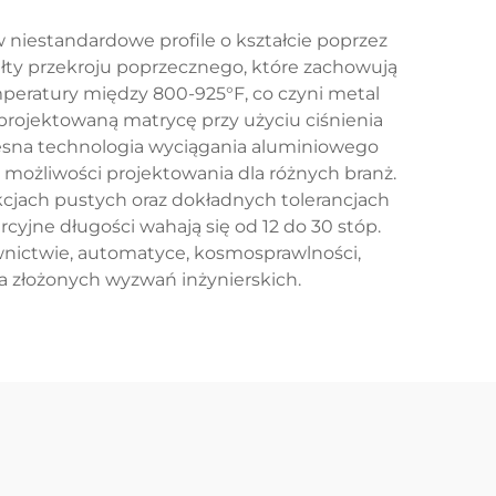
niestandardowe profile o kształcie poprzez
ałty przekroju poprzecznego, które zachowują
mperatury między 800-925°F, co czyni metal
projektowaną matrycę przy użyciu ciśnienia
oczesna technologia wyciągania aluminiowego
 możliwości projektowania dla różnych branż.
jach pustych oraz dokładnych tolerancjach
jne długości wahają się od 12 do 30 stóp.
wnictwie, automatyce, kosmosprawlności,
dla złożonych wyzwań inżynierskich.