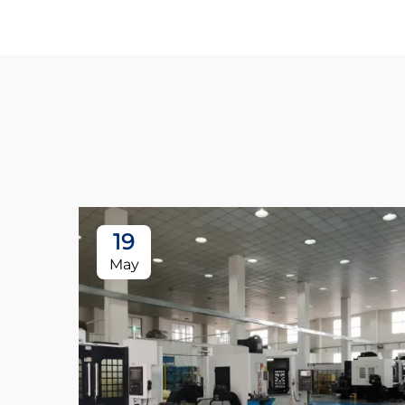
19
May