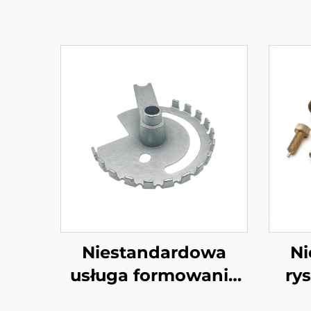
Niestandardowa
Ni
usługa formowania
ry
Galwanizowanej
C