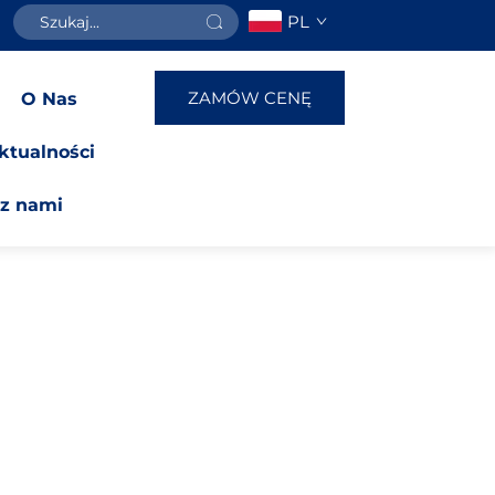
PL
ZAMÓW CENĘ
O Nas
ktualności
 z nami