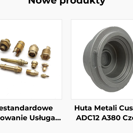
Nowe produkty
estandardowe
Huta Metali Cu
sowanie Usługa
ADC12 A380 Cz
NC Machining
Wyciskane 