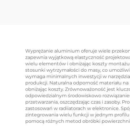
Żelaza Części
Wy
Formowanego
Piaskiem
Stal
Wyprężanie aluminium oferuje wiele przekonu
zapewnia wyjątkową elastyczność projektową
wielu elementów i obniżając koszty montażu.
stosunki wytrzymałości do masy, co umożliwia
wymaga minimalnych inwestycji w narzędzia
produkcji. Naturalna odporność materiału n
obniżając koszty. Zrównoważoność jest kluczo
odpowiedzialnym środowiskowo rozwiązanie
przetwarzania, oszczędzając czas i zasoby. P
zastosowań w radiiatorach w elektronice. Sp
zintegrowania wielu funkcji w jednym profi
pomocą różnych metod obróbki powierzchniow