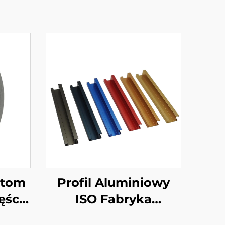
stom
Profil Aluminiowy
ęści
ISO Fabryka
z
Wyekstrudowanej