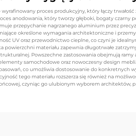
e wyrafinowany proces produkcyjny, który łączy trwałoś
oces anodowania, który tworzy głęboki, bogaty czarny p
bejmuje przepychanie nagrzanego aluminium przez precyz
niające określone wymagania architektoniczne i przemys
lność UV oraz przewodnictwo cieplne, co czyni je ideal
a powierzchni materiału zapewnia długotrwałe zatrzymy
trukturalnej. Powszechne zastosowania obejmują ramy 
 elementy samochodowe oraz nowoczesny design mebli. 
opasowań, co umożliwia dostosowanie do konkretnych 
yjność tego materiału rozszerza się również na możliw
końcowej, czyniąc go ulubionym wyborem architektów, pr