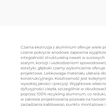
Galwanizowanej
ni
Żelaza Części
met
Formowanego
cz
Piaskiem
las
Czarna ekstruzja z aluminium oferuje wiele 
czarne pokrycie anodowe zapewnia wyjątkową
integralność strukturalną nawet w surowych
szarym, korozji i uszkodzeniom spowodowan
estetyki, głęboki czarny wykończenie oferuj
projektowe. Lekkowaga materiału ułatwia ob
konstrukcyjnego. Kosztowność jest kolejnym
wysokiej jakości i precyzji. Wyjątkowe właś
dyfuzyjności ciepła, szczególnie w obudowa
poprzez 100% recykling aluminum, co reduku
w zakresie projektowania pozwala na tworzen
zarządzania kablowego, punkty montażowe i 