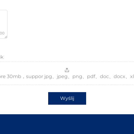
000
ik
，more 30mb，suppor jpg、jpeg、png、pdf、doc、docx、xl
Wyślij