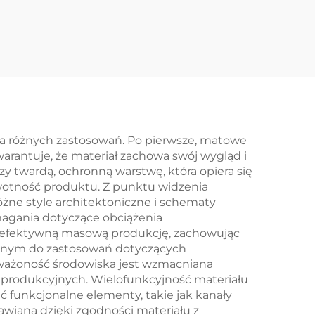
cji
Wyekstrudowane
chy
Aluminiowe Części
ści
CNC Z Anodowaniem
dla różnych zastosowań. Po pierwsze, matowe
rantuje, że materiał zachowa swój wygląd i
 twardą, ochronną warstwę, która opiera się
wotność produktu. Z punktu widzenia
żne style architektoniczne i schematy
agania dotyczące obciążenia
a efektywną masową produkcję, zachowując
ealnym do zastosowań dotyczących
oważoność środowiska jest wzmacniana
 produkcyjnych. Wielofunkcyjność materiału
 funkcjonalne elementy, takie jak kanały
wiana dzięki zgodności materiału z