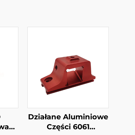
O
Działane Aluminiowe
owa
Części 6061