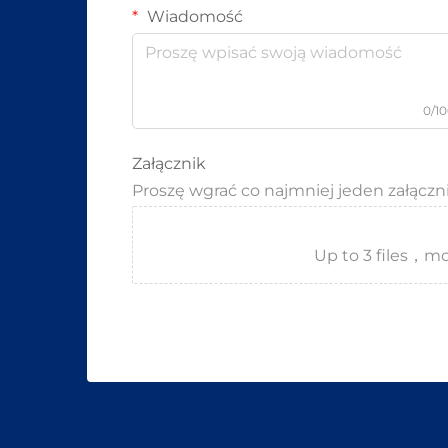
Wiadomość
0/1
Załącznik
Proszę wgrać co najmniej jeden załączn
Up to 3 files