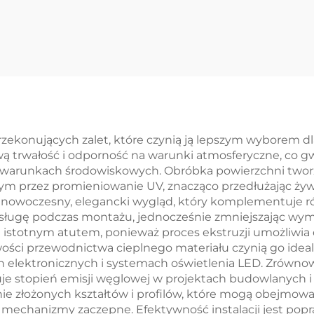
estandardowa z
Usługa Fabrica
alu Wykonanie
Metalowej Bla
ęści wycinania
Metalowej Czę
erowego z stali /
Odciśnięte
aluminium
przekonujących zalet, które czynią ją lepszym wyborem 
 trwałość i odporność na warunki atmosferyczne, co gwa
 warunkach środowiskowych. Obróbka powierzchni tworzy
ym przez promieniowanie UV, znacząco przedłużając ży
e nowoczesny, elegancki wygląd, który komplementuje ró
sługę podczas montażu, jednocześnie zmniejszając wym
 istotnym atutem, ponieważ proces ekstruzji umożliwi
ciwości przewodnictwa cieplnego materiału czynią go id
ch elektronicznych i systemach oświetlenia LED. Zrówn
je stopień emisji węglowej w projektach budowlanych i
ie złożonych kształtów i profilów, które mogą obejmować
mechanizmy zaczepne. Efektywność instalacji jest popra