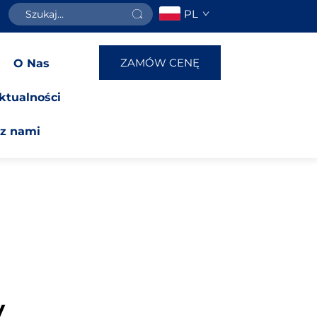
PL
ZAMÓW CENĘ
O Nas
ktualności
 z nami
y