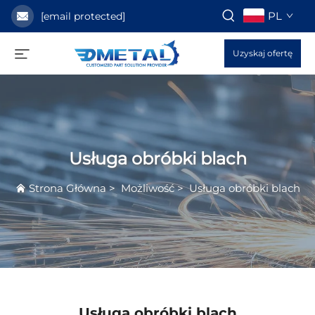
PL
[email protected]
Uzyskaj ofertę
Usługa obróbki blach
Strona Główna
>
Możliwość
>
Usługa obróbki blach
Usługa obróbki blach