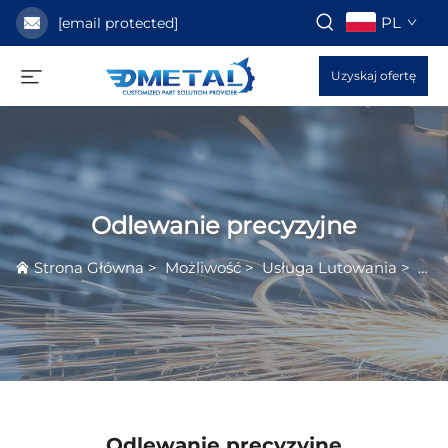
PL
[email protected]
Uzyskaj ofertę
Odlewanie precyzyjne
Strona Główna
>
Możliwość
>
Usługa Lutowania
>
Odl
Odlewanie precyzyjne