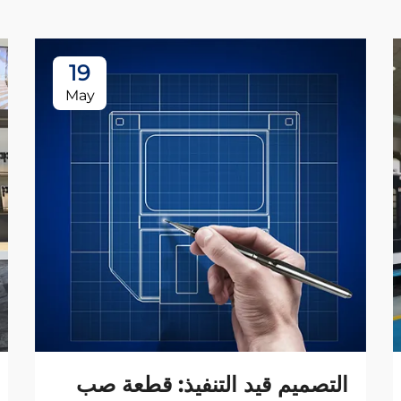
19
May
التصميم قيد التنفيذ: قطعة صب