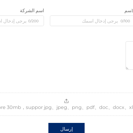
اسم
اسم الشركة
0/200
0/100
，more 30mb，suppor jpg、jpeg、png、pdf、doc、docx、xl
إرسال