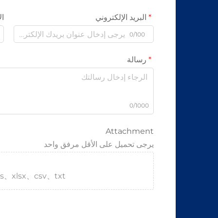
البريد الإلكتروني
ال
0/100
رسالة
0/1000
Attachment
يرجى تحميل على الأقل مرفق واحد
s、xlsx、csv、txt