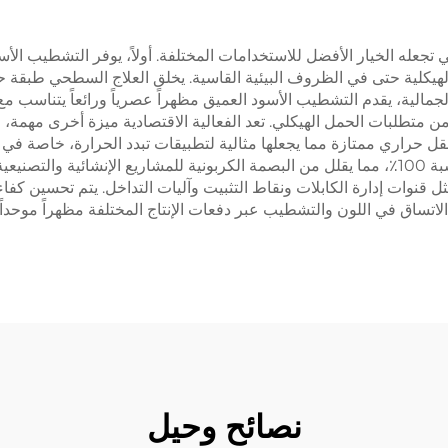
لتي تجعله الخيار الأفضل للاستخدامات المختلفة. أولاً، يوفر التشطيب الأ
لهيكلية حتى في الظروف البيئية القاسية. يخلق العلاج السطحي طبقة 
الجمالية، يقدم التشطيب الأسود العميق مظهراً عصرياً ورائعاً يتناسب
 من متطلبات الحمل الهيكلي. تعد الفعالية الاقتصادية ميزة أخرى مهمة،
الاستدامة البيئية من خلال قابلية إعادة تدوير الألمنيوم بنسبة 100٪، مما يقلل من البصمة الكربونية 
قنوات إدارة الكابلات ونقاط التثبيت وآليات التداخل. يتم تحسين كفاء
اتساق في اللون والتشطيب عبر دفعات الإنتاج المختلفة مظهراً موحداً ف
نصائح وحيل