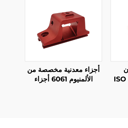
ن
أجزاء معدنية مخصصة من
الألمنيوم 6061 أجزاء
معالجة CNC بالألمنيوم
المُستخرج مع تغطية
التأنيب