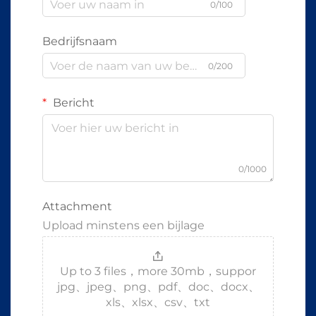
0/100
Bedrijfsnaam
0/200
Bericht
0/1000
Attachment
Upload minstens een bijlage
Up to 3 files，more 30mb，suppor
jpg、jpeg、png、pdf、doc、docx、
xls、xlsx、csv、txt