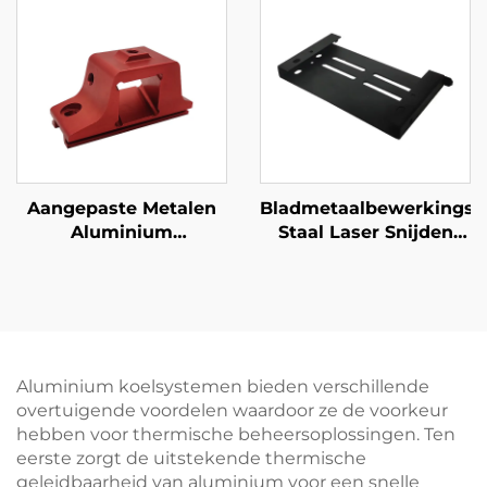
Aangepaste Metalen
Bladmetaalbewerkingss
Aluminium
Staal Laser Snijden
Onderdelen 6061
Stempelen Deel
Extrudeerd Aluminium
Pwoder Coating
CNC
Finishing
Machinerijonderdelen
met Anodiseren
Aluminium koelsystemen bieden verschillende
overtuigende voordelen waardoor ze de voorkeur
hebben voor thermische beheersoplossingen. Ten
eerste zorgt de uitstekende thermische
geleidbaarheid van aluminium voor een snelle