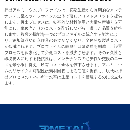
押出アルミニウムプロファイルは、初期生産から長期的なメンテ
ナンスに至るライフサイクル全体で著しいコストメリットを提供
します。押出プロセスは、効率的な材料使用と大量生産能力を可
能にし、単位当たりのコストを削減しながら一貫した品質を維持
します。複数の機能を一つのプロファイルに統合する能力によ
り、追加部品や組立作業の必要がなくなり、全体的な製造コスト
が低減されます。プロファイルの軽量性は輸送費を削減し、設置
プロセスを簡素化して労働コストを減少させます。その耐久性と
環境要因に対する抵抗性は、メンテナンスの必要性や交換のニー
ズを最小限に抑え、所有コスト全体を低下させます。アルミニウ
ムのリサイクル可能性は素材回収による価値を提供し、現代の押
出プロセスのエネルギー効率は生産コストを管理するのに役立ち
ます。