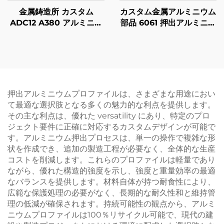
金属鋳造所 カスタム
カスタム金属アルミニウム
ADC12 A380 アルミニウ
部品 6061 押出アルミニウ
ムダイキャスト部品 サン
ム CNC 機械加工部品 ア
ドブラスト仕上げ
ノダイズ仕上げ付き
押出アルミニウムプロファイルは、さまざまな用途におい
て最適な選択肢となる多くの魅力的な利点を提供します。
その主な利点は、優れた versatility にあり、特定のプロ
ジェクト要件に正確に対応するカスタムデザインが可能で
す。アルミニウム押出プロセスは、単一の操作で複雑な形
状を作成でき、追加の製造工程が必要なく、全体的な生産
コストを削減します。これらのプロファイルは軽量であり
ながら、優れた構造的強度を示し、強度と重量効率の最適
なバランスを提供します。材料自体が持つ耐食性により、
広範な保護処理の必要がなく、長期的な耐久性和と維持管
理の低減が確保されます。持続可能性の観点から、アルミ
ニウムプロファイルは100％リサイクル可能で、現代の建