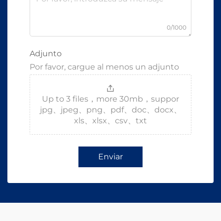
0/1000
Adjunto
Por favor, cargue al menos un adjunto
Up to 3 files，more 30mb，suppor
jpg、jpeg、png、pdf、doc、docx、
xls、xlsx、csv、txt
Enviar