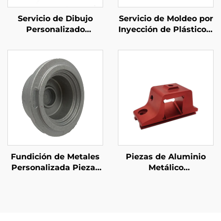
Servicio de Dibujo
Servicio de Moldeo por
Personalizado
Inyección de Plástico a
Mecanizado CNC con
Medida Cuerpo de
Alta Precisión
Plástico Moldeado por
Torneado CNC de
Inyección ABS
Acero/Aluminio/Bronce
Fundición de Metales
Piezas de Aluminio
Personalizada Piezas
Metálico
de Fundición de
Personalizadas 6061
Aluminio ADC12 A380
Aluminio Extruido
Arena Abrasiva
Piezas de Maquinado
Terminación
CNC con Anodizado