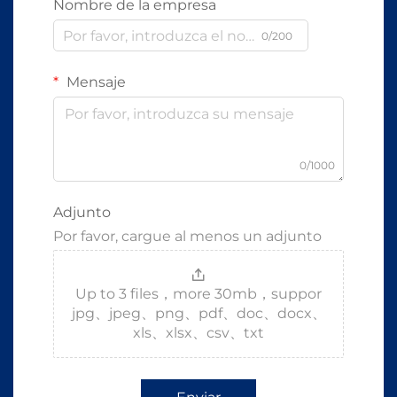
Nombre de la empresa
0/200
Mensaje
0/1000
Adjunto
Por favor, cargue al menos un adjunto
Up to 3 files，more 30mb，suppor
jpg、jpeg、png、pdf、doc、docx、
xls、xlsx、csv、txt