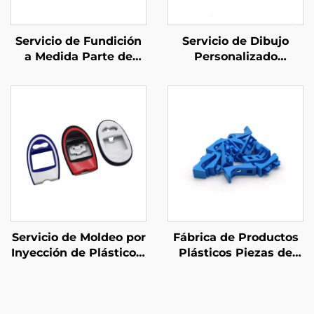
Servicio de Fundición
Servicio de Dibujo
a Medida Parte de
Personalizado
Fundición de Arena de
Mecanizado CNC con
Hierro Galvanizado
Alta Precisión
Torneado CNC de
Acero/Aluminio/Bronce
Servicio de Moldeo por
Fábrica de Productos
Inyección de Plástico a
Plásticos Piezas de
Medida Cuerpo de
Moldeo por Inyección
Plástico Moldeado por
de Plástico
Inyección ABS
ABS/PP/PA6 a Medida